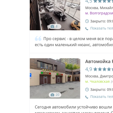
4,5
Москва, Михайл
м. Волгоградск
Закрыто: 09:
8
Показать те
Про сервис - в целом меня все по
есть один маленький нюанс, автомоби
и не много, но когда ты спешишь, это…
Автомойка F
4,9
Москва, Дмитро
м. Чкаловская
(
Закрыто: 09:
20
Показать те
Сегодня автомобили устойчиво вошли в