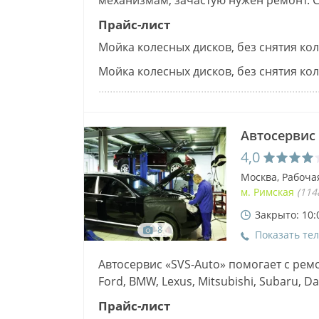
механизмам, зачастую нужен ремонт. 
обслуживания автомобилей является
Прайс-лист
Мойка колесных дисков, без снятия коле
Мойка колесных дисков, без снятия коле
Автосервис 
4,0
Москва, Рабочая
м. Римская
(114
Закрыто: 10:
8
Показать те
Автосервис «SVS-Auto» помогает с ре
Ford, BMW, Lexus, Mitsubishi, Subaru, Da
работы выполняются на высоком…
Прайс-лист