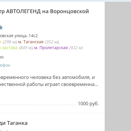
тр АВТОЛЕГЕНД на Воронцовской
овская улица, 14с2
ая
(298 м)
м. Таганская
(352 м)
я застава
(849 м)
м. Пролетарская
(922 м)
но
лефон
овременного человека без автомобиля, и
чественной работы играет своевременная
1000 руб.
ди Таганка