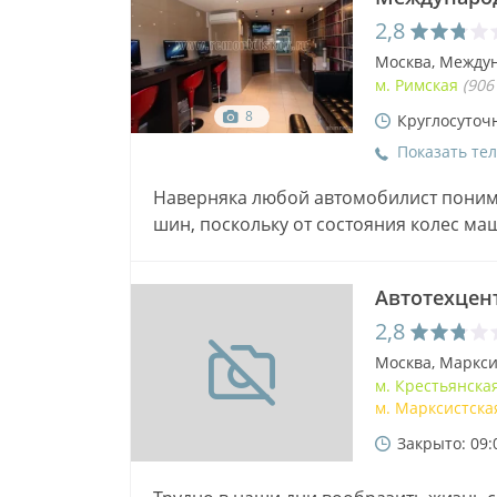
2,8
Москва, Междун
м. Римская
(906
8
Круглосуточ
Показать те
Наверняка любой автомобилист поним
шин, поскольку от состояния колес м
автотранспортного движения. И необх
Автотехцент
2,8
Москва, Марксис
м. Крестьянска
м. Марксистск
Закрыто: 09: