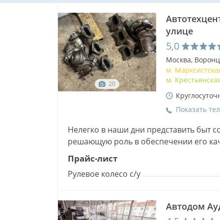
Автотехцен
улице
5,0
Москва, Воронц
м. Марксистск
м. Крестьянска
20
Круглосуточ
Показать те
Нелегко в наши дни представить быт с
решающую роль в обеспечении его ка
проверка состояния и ремонт его тех…
Прайс-лист
Рулевое колесо с/у
Автодом Ау