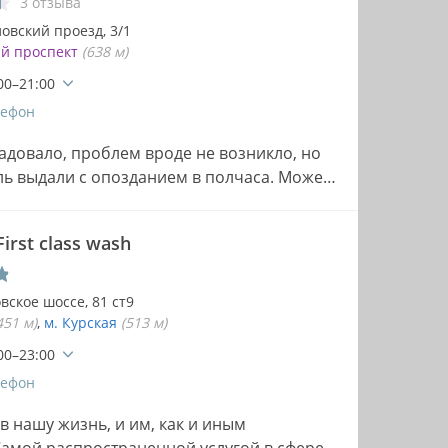
3 отзыва
овский проезд, 3/1
ий проспект
(638 м)
00–21:00
лефон
радовало, проблем вроде не возникло, но
ль выдали с опозданием в полчаса. Может
irst class wash
вское шоссе, 81 ст9
451 м)
м. Курская
(513 м)
00–23:00
лефон
 нашу жизнь, и им, как и иным