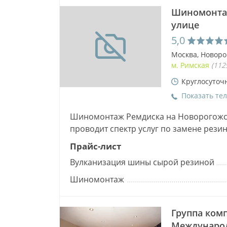
Шиномонтаж
улице
5,0
Москва, Новоро
м. Римская
(112
Круглосуточ
Показать те
Шиномонтаж Ремдиска на Новорогожск
проводит спектр услуг по замене рези
операции: демонтаж колес и их разбор
Прайс-лист
Вулканизация шины сырой резиной
Шиномонтаж
Группа ком
Междунаро