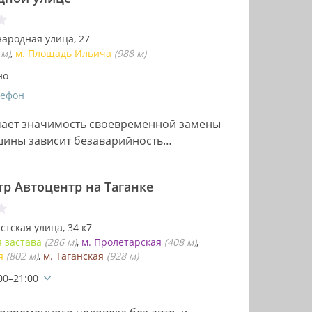
ародная улица, 27
 м)
м. Площадь Ильича
(988 м)
но
лефон
ает значимость своевременной замены
ашины зависит безаварийность
одимо знать,…
р Автоцентр на Таганке
тская улица, 34 к7
я застава
(286 м)
м. Пролетарская
(408 м)
ая
(802 м)
м. Таганская
(928 м)
00–21:00