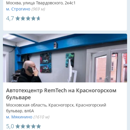
Москва, улица Твардовского, 2к4с1
м. Строгино
(969 м)
4,7
Автотехцентр RemTech на Красногорском
бульваре
Московская область, Красногорск, Красногорский
бульвар, вл6А
м. Мякинино
(1610 м)
5,0