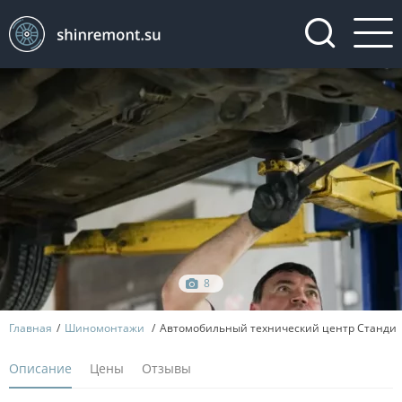
8
Главная
Шиномонтажи
Автомобильный технический центр Станди
Описание
Цены
Отзывы