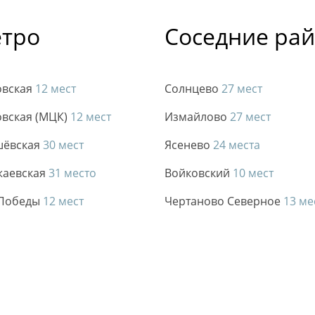
етро
Соседние ра
овская
12 мест
Солнцево
27 мест
овская (МЦК)
12 мест
Измайлово
27 мест
шёвская
30 мест
Ясенево
24 места
жаевская
31 место
Войковский
10 мест
 Победы
12 мест
Чертаново Северное
13 ме