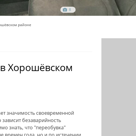
8
рошёвском районе
 в Хорошёвском
ает значимость своевременной
о зависит безаварийность
мо знать, что "переобувка"
е времен года, но и по истечении