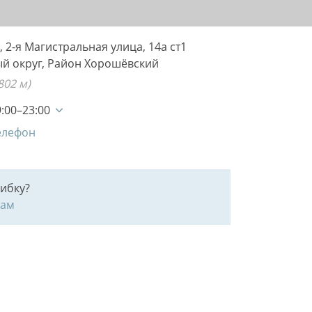
 2-я Магистральная улица, 14а ст1
й округ, Район
Хорошёвский
802 м)
:00–23:00
елефон
ибку?
нам