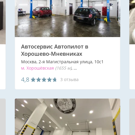
Автосервис Автопилот в
Хорошево-Мневниках
Москва, 2-я Магистральная улица, 10с1
м. Хорошёвская
(1655 м)
м. Полежаевская
(1662 м)
м.
4,8
3 отзыва