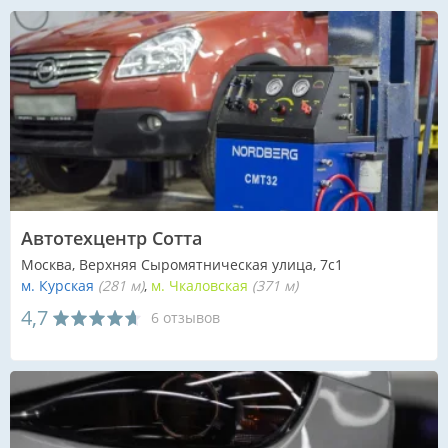
Автотехцентр Сотта
Москва, Верхняя Сыромятническая улица, 7с1
м. Курская
(281 м)
м. Чкаловская
(371 м)
4,7
6 отзывов