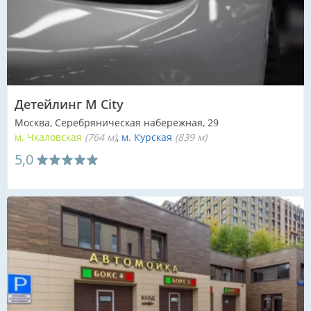
Детейлинг M City
Москва, Серебряническая набережная, 29
м. Чкаловская
(764 м)
м. Курская
(839 м)
5,0