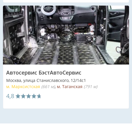
Автосервис БэстАвтоСервис
Москва, улица Станиславского, 12/14с1
м. Марксистская
(661 м)
м. Таганская
(791 м)
4,8